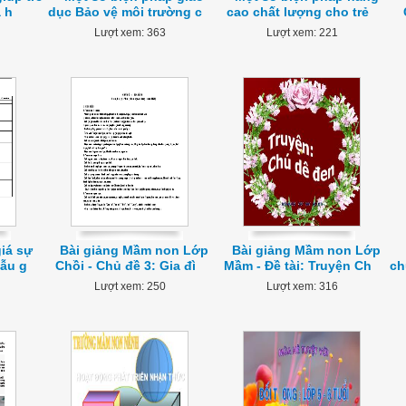
a h
dục Bảo vệ môi trường c
cao chất lượng cho trẻ
Lượt xem: 363
Lượt xem: 221
iá sự
Bài giảng Mầm non Lớp
Bài giảng Mầm non Lớp
mẫu g
Chồi - Chủ đề 3: Gia đì
Mầm - Đề tài: Truyện Ch
ch
Lượt xem: 250
Lượt xem: 316