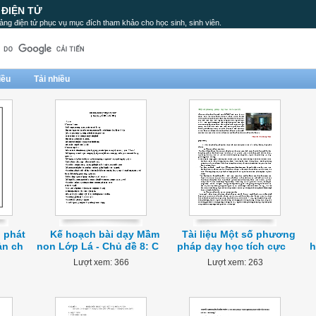
 ĐIỆN TỬ
ảng điện tử phục vụ mục đích tham khảo cho học sinh, sinh viên.
iều
Tải nhiều
 phát
Kế hoạch bài dạy Mầm
Tài liệu Một số phương
ản ch
non Lớp Lá - Chủ đề 8: C
pháp dạy học tích cực
h
Lượt xem: 366
Lượt xem: 263