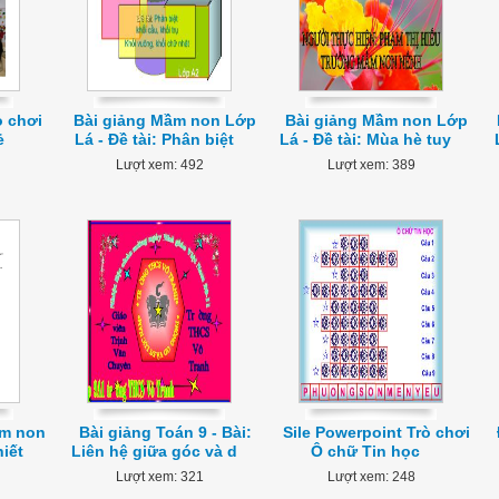
ò chơi
Bài giảng Mầm non Lớp
Bài giảng Mầm non Lớp
ẻ
Lá - Đề tài: Phân biệt
Lá - Đề tài: Mùa hè tuy
Lượt xem: 492
Lượt xem: 389
ầm non
Bài giảng Toán 9 - Bài:
Sile Powerpoint Trò chơi
hiết
Liên hệ giữa góc và d
Ô chữ Tin học
Lượt xem: 321
Lượt xem: 248