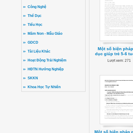
Công Nghệ
Thể Dục
Tiểu Học
Mầm Non - Mẫu Giáo
GDCD
Một số biện pháp
Tài Liệu Khác
dục giúp trẻ 5-6 tu
Hoạt Động Trải Nghiệm
Lượt xem: 271
HĐTN Hướng Nghiệp
SKKN
Khoa Học Tự Nhiên
Một số biện pháp g