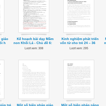
 giáo
Kế hoạch bài dạy Mầm
Kinh nghiệm phát triển
ổi h
non Khối Lá - Chủ đề 6:
vốn từ cho trẻ 24 – 36
n
Lượt xem: 308
Lượt xem: 295
iúp trẻ
Một số biện pháp giáo
Một số biện pháp nâng