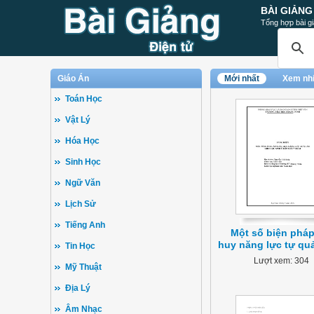
BÀI GIẢNG
Tổng hợp bài gi
Giáo Án
Mới nhất
Xem nh
Toán Học
Vật Lý
Hóa Học
Sinh Học
Ngữ Văn
Lịch Sử
Tiếng Anh
Một số biện pháp
huy năng lực tự qu
Tin Học
Lượt xem: 304
Mỹ Thuật
Địa Lý
Âm Nhạc