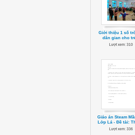
Giới thiệu 1 số tr
dân gian cho tr
Lượt xem: 310
Giáo án Steam M
Lớp Lá - Đề tài: T
Lượt xem: 336