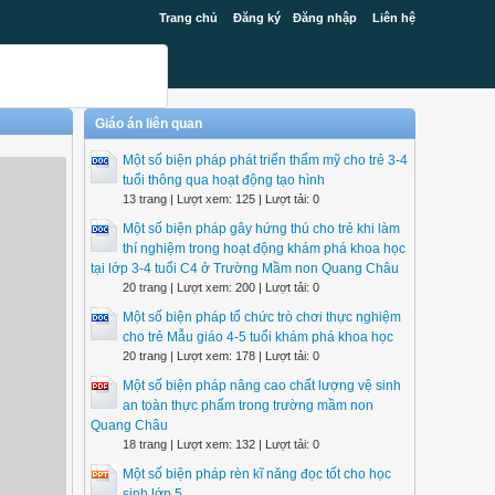
Trang chủ
Đăng ký
Đăng nhập
Liên hệ
Giáo án liên quan
Một số biện pháp phát triển thẩm mỹ cho trẻ 3-4
tuổi thông qua hoạt động tạo hình
13 trang | Lượt xem: 125 | Lượt tải: 0
Một số biện pháp gây hứng thú cho trẻ khi làm
thí nghiệm trong hoạt động khám phá khoa học
tại lớp 3-4 tuổi C4 ở Trường Mầm non Quang Châu
20 trang | Lượt xem: 200 | Lượt tải: 0
Một số biện pháp tổ chức trò chơi thực nghiệm
cho trẻ Mẫu giáo 4-5 tuổi khám phá khoa học
20 trang | Lượt xem: 178 | Lượt tải: 0
Một số biện pháp nâng cao chất lượng vệ sinh
an toàn thực phẩm trong trường mầm non
Quang Châu
18 trang | Lượt xem: 132 | Lượt tải: 0
Một số biện pháp rèn kĩ năng đọc tốt cho học
sinh lớp 5