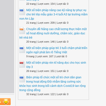
22 trang | Lượt xem: 154 | Lượt tải: 0
Một số biện pháp nâng cao kỹ năng tự phục vụ
cho trẻ lớp mẫu giáo 3-4 tuổi A3 tại trường mầm
non An Lập
21 trang | Lượt xem: 209 | Lượt tải: 0
Chuyên đề Nâng cao chất lượng thực hiện một
số hoạt động nuôi dưỡng, chăm sóc, giáo dục
trẻ nhà trẻ
20 trang | Lượt xem: 146 | Lượt tải: 0
Một số biện pháp giúp trẻ 3 tuổi chậm phát triển
ngôn ngữ phát âm rõ Tiếng Việt
9 trang | Lượt xem: 167 | Lượt tải: 0
Một số biện pháp rèn kĩ năng đọc cho học sinh
lớp 3
26 trang | Lượt xem: 151 | Lượt tải: 0
Biện pháp tổ chức một số trò chơi dân gian
trong hoạt động Đội nhằm tăng cường sức
khỏe học sinh trong bối cảnh dịch Covid19 lan rộng
trong cộng đồng
32 trang | Lượt xem: 122 | Lượt tải: 0