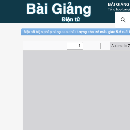
BÀI GIẢNG
Tổng hợp bài gi
Một số biện pháp nâng cao chất lượng cho trẻ mẫu giáo 5-6 tuổi