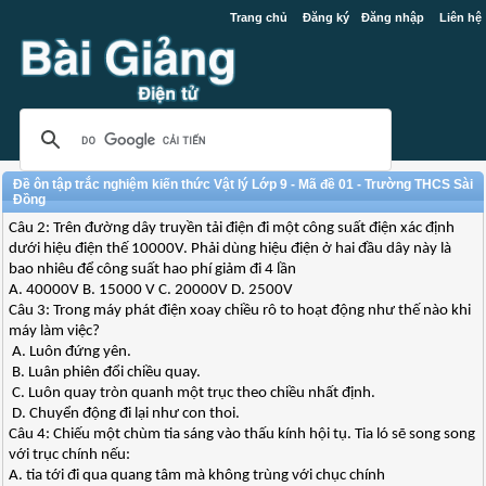
Trang chủ
Đăng ký
Đăng nhập
Liên hệ
Đề ôn tập trắc nghiệm kiến thức Vật lý Lớp 9 - Mã đề 01 - Trường THCS Sài
Đồng
Câu 2: Trên đường dây truyền tải điện đi một công suất điện xác định
dưới hiệu điện thế 10000V. Phải dùng hiệu điện ở hai đầu dây này là
bao nhiêu để công suất hao phí giảm đi 4 lần
A. 40000V B. 15000 V C. 20000V D. 2500V
Câu 3: Trong máy phát điện xoay chiều rô to hoạt động như thế nào khi
máy làm việc?
A. Luôn đứng yên.
B. Luân phiên đổi chiều quay.
C. Luôn quay tròn quanh một trục theo chiều nhất định.
D. Chuyển động đi lại như con thoi.
Câu 4: Chiếu một chùm tia sáng vào thấu kính hội tụ. Tia ló sẽ song song
với trục chính nếu:
A. tia tới đi qua quang tâm mà không trùng với chục chính