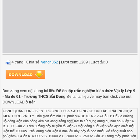
4 trang
|
Chia sẻ:
yencn352
| Lượt xem: 1209
| Lượt tải: 0
Bạn đang xem nội dung tài liệu
Đề ôn tập trắc nghiệm kiến thức Vật lý Lớp 9
- Mã đề 01 - Trường THCS Sài Đồng
, để tải tài liệu về máy bạn click vào nút
DOWNLOAD ở trên
UBND QUẬN LONG BIÊN TRƯỜNG THCS SÀI ĐỒNG ĐỀ ÔN TẬP TRẮC NGHIỆM
KIẾN THỨC VẬT LÝ Thời gian làm bài: 60 phút MÃ ĐỀ 01 A V V A Câu 1: Để đo cường
độ dòng điện của bóng đèn pin đang sáng người ta sử dụng dụng cụ nào sau đây? A.
B. C. D. Câu 2: Trên đường dây truyền tải điện đi một công suất điện xác định dưới hiệu
điện thế 10000V. Phải dùng hiệu điện ở hai đầu dây này là bao nhiêu để công suất hao
phí giảm đi 4 lần A. 40000V B. 15000 V C. 20000V D. 2500V Câu 3: Trong máy phát điện