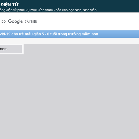
 ĐIỆN TỬ
ảng điện tử phục vụ mục đích tham khảo cho học sinh, sinh viên.
id-19 cho trẻ mẫu giáo 5 - 6 tuổi trong trường mầm non