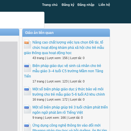
Trang chủ
Đăng ký
Đăng nhập
Liên hệ
Giáo án liên quan
Nâng cao chất lượng việc lựa chọn Đề tài, tổ
chức hoạt động khám phá xã hội cho trẻ mẫu
giáo thông qua hoạt động học
43 trang | Lượt xem: 156 | Lượt tải: 0
Biện pháp giáo dục vệ sinh cá nhân cho trẻ
mẫu giáo 3–4 tuổi C5 trường Mầm non Tăng
Tiến
17 trang | Lượt xem: 123 | Lượt tải: 0
Một số biện pháp giáo dục ý thức bảo vệ môi
trường cho trẻ mẫu giáo 5-6 tuổi A3 khu chính
16 trang | Lượt xem: 172 | Lượt tải: 0
Một số biện pháp giúp trẻ 3 tuổi chậm phát triển
ngôn ngữ phát âm rõ Tiếng Việt
9 trang | Lượt xem: 166 | Lượt tải: 0
Ứng dụng công nghệ thông tin vào đổi mới
Phương pháp dạy học và bồi dưỡng, ôn thi lớp