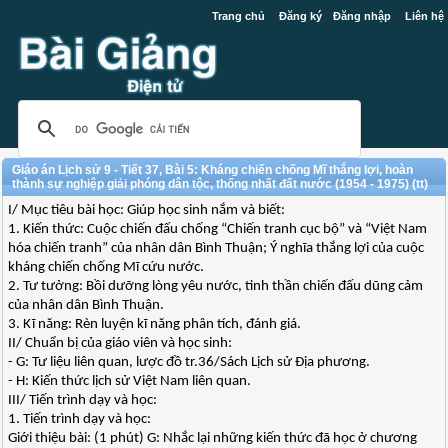
Trang chủ
Đăng ký
Đăng nhập
Liên hệ
Giáo án Lịch sử 9 - Tiết 37, Bài 5: Kháng chiến chống Mĩ thắng lợi, hoàn
thành sự nghiệp giải phóng dân tộc, thống nhất đất nước (1954 - 1975) (tt)
I/ Mục tiêu bài học: Giúp học sinh nắm và biết:
1. Kiến thức: Cuộc chiến đấu chống “Chiến tranh cục bộ” và “Việt Nam
hóa chiến tranh” của nhân dân Bình Thuận; Ý nghĩa thắng lợi của cuộc
kháng chiến chống Mĩ cứu nước.
2. Tư tưởng: Bồi dưỡng lòng yêu nước, tinh thần chiến đấu dũng cảm
của nhân dân Bình Thuận.
3. Kĩ năng: Rèn luyện kĩ năng phân tích, đánh giá.
II/ Chuẩn bị của giáo viên và học sinh:
- G: Tư liệu liên quan, lược đồ tr.36/Sách Lịch sử Địa phương.
- H: Kiến thức lịch sử Việt Nam liên quan.
III/ Tiến trình dạy và học:
1. Tiến trình dạy và học:
Giới thiệu bài: (1 phút) G: Nhắc lại những kiến thức đã học ở chương