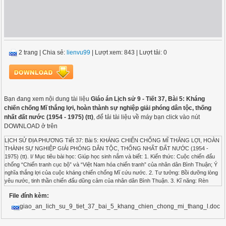
2 trang
|
Chia sẻ:
lienvu99
| Lượt xem: 843
| Lượt tải: 0
Bạn đang xem nội dung tài liệu
Giáo án Lịch sử 9 - Tiết 37, Bài 5: Kháng
chiến chống Mĩ thắng lợi, hoàn thành sự nghiệp giải phóng dân tộc, thống
nhất đất nước (1954 - 1975) (tt)
, để tải tài liệu về máy bạn click vào nút
DOWNLOAD ở trên
LỊCH SỬ ĐỊA PHƯƠNG Tiết 37: Bài 5: KHÁNG CHIẾN CHỐNG MĨ THẮNG LỢI, HOÀN
THÀNH SỰ NGHIỆP GIẢI PHÓNG DÂN TỘC, THỐNG NHẤT ĐẤT NƯỚC (1954 -
1975) (tt). I/ Mục tiêu bài học: Giúp học sinh nắm và biết: 1. Kiến thức: Cuộc chiến đấu
chống “Chiến tranh cục bộ” và “Việt Nam hóa chiến tranh” của nhân dân Bình Thuận; Ý
nghĩa thắng lợi của cuộc kháng chiến chống Mĩ cứu nước. 2. Tư tưởng: Bồi dưỡng lòng
yêu nước, tinh thần chiến đấu dũng cảm của nhân dân Bình Thuận. 3. Kĩ năng: Rèn
luyện kĩ năng phân tích, đánh giá. II/ Chuẩn bị của giáo viên và học sinh: - G: Tư liệu liên
File đính kèm:
quan, lược đồ tr.36/Sách Lịch sử Địa phương. - H: Kiến thức lịch sử Việt Nam liên quan.
III/ Tiến trình dạy và học: 1. Tiến trình dạy và học: Giới thiệu bài: (1 phút) G: Nhắc lại
giao_an_lich_su_9_tiet_37_bai_5_khang_chien_chong_mi_thang_l.doc
những kiến thức đã học ở chương trình lớp 8. Bài mới: III. CUỘC CHIẾN ĐẤU CHỐNG
“CHIẾN TRANH CỤC BỘ” (1965 - 1968): Hoạt động 1: 1. Chống các cuộc càn quét lớn