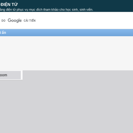
 ĐIỆN TỬ
ảng điện tử phục vụ mục đích tham khảo cho học sinh, sinh viên.
i ẩn