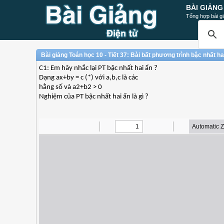
BÀI GIẢNG
Tổng hợp bài gi
Bài giảng Toán học 10 - Tiết 37: Bài bất phương trình bậc nhất ha
C1: Em hãy nhắc lại PT bậc nhất hai ẩn ?
Dạng ax+by = c (*) với a,b,c là các
hằng số và a2+b2 > 0
Nghiệm của PT bậc nhất hai ẩn là gì ?