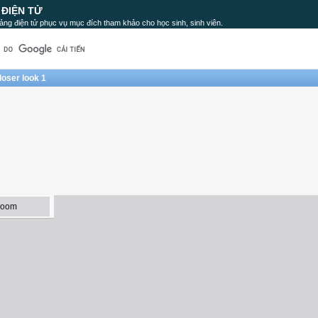
 ĐIỆN TỬ
ảng điện tử phục vụ mục đích tham khảo cho học sinh, sinh viên.
loser look 1