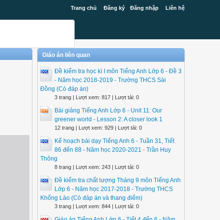
Trang chủ
Đăng ký
Đăng nhập
Liên hệ
Giáo án liên quan
Đề kiểm tra học kì I môn Tiếng Anh Lớp 6 - Đề 3
- Năm học 2018-2019 - Trường THCS Sài
Đồng (Có đáp án)
3 trang | Lượt xem: 817 | Lượt tải: 0
Bài giảng Tiếng Anh Lớp 6 - Unit 11: Our
greener world - Lesson 2: A closer look 1
12 trang | Lượt xem: 929 | Lượt tải: 0
Kế hoạch bài dạy Tiếng Anh 6 - Tuần 31, Tiết
86 đến 88 - Năm học 2020-2021 - Trần Huy
Thông
8 trang | Lượt xem: 243 | Lượt tải: 0
Đề kiểm tra chất lượng Tháng 9 môn Tiếng Anh
Lớp 6 - Năm học 2017-2018 - Trường THCS
Khổng Lào (Có đáp án và thang điểm)
3 trang | Lượt xem: 844 | Lượt tải: 0
Giáo án Tiếng Anh Lớp 6 - Tiết 4 đến 6 - Năm