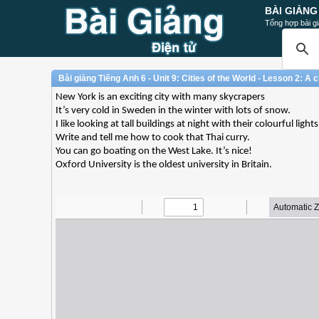
BÀI GIẢNG
Tổng hợp bài gi
Bài giảng Tiếng Anh 6 - Unit 9: Cities of the World - Lesson 2: A c
New York is an exciting city with many skycrapers
It’s very cold in Sweden in the winter with lots of snow.
I like looking at tall buildings at night with their colourful lights
Write and tell me how to cook that Thai curry.
You can go boating on the West Lake. It’s nice!
Oxford University is the oldest university in Britain.