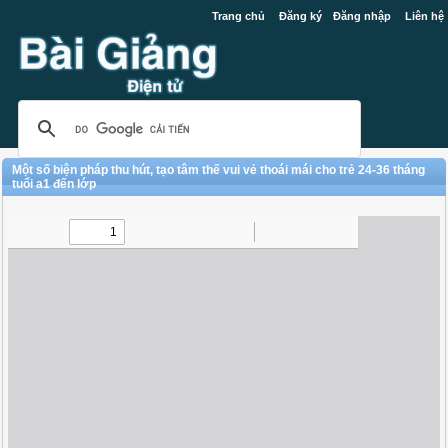
Trang chủ
Đăng ký
Đăng nhập
Liên hệ
Một số biện pháp thu hút, tạo tâm thế vui vẻ thoái mái cho trẻ 24-36 tháng
tuổi a1 đến lớp