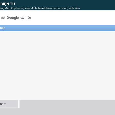
 ĐIỆN TỬ
ảng điện tử phục vụ mục đích tham khảo cho học sinh, sinh viên.
tiết