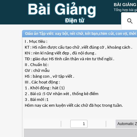
BÀI GIẢNG
Tổng hợp bài gi
Giáo án Tập viết: xay bột, nét chữ, kết bạn,chim cút, con vịt, thời 
I . Mục tiêu :
KT : HS nắm được cấu tạo chữ ,viết đúng cỡ , khoảng cách .
KN : rèn kĩ năng viết đẹp , đủ nội dung .
TĐ : giáo dục HS tính cẩn thận và rèn tư thế ngồi .
II . Chuẩn bị :
GV : chữ mẫu
HS : bảng con , vở tập viết .
III . Các hoạt động :
1 . Khởi động : hát (1)
2 . Bài cũ :5 GV nhận xét , thống kê điểm
3 . Bài mới :1
Hôm nay các em luyện viết các chữ đã học trong tuần.