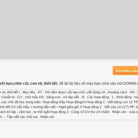
ết bạn,chim cút, con vịt, thời tiết
, để tải tài liệu về máy bạn click vào nút DOWN
t, thời tiết I . Mục tiêu : KT : HS nắm được cấu tạo chữ ,viết đúng cỡ , khoảng cách . KN : 
. Chuẩn bị : GV : chữ mẫu HS : bảng con , vở tập viết . III . Các hoạt động : 1 . Khởi động : hát 
t các chữ đã học trong tuần. Hoạt động thầy Hoạt độngtrò Hoạt động 1 : Viết bảng con 12’ PP
hời tiết GV viết mẫu + hướng dẫn viết + Nghỉ giữa giờ 3’ Hoạt động 2 : Viết vào vở (17’) PP: l
ch kê tập , cầm bút , tư thế ngồi Hoạt động 3 : Củng cố GV thu vở chấm . Nhận xét – sửa 
ò : - Tập viết các chữ sai - Nhận xét