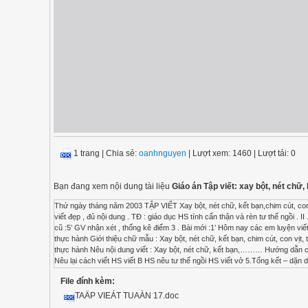
1 trang
|
Chia sẻ:
oanhnguyen
| Lượt xem: 1460
| Lượt tải: 0
Bạn đang xem nội dung tài liệu
Giáo án Tập viết: xay bột, nét chữ, k
Thứ ngày tháng năm 2003 TẬP VIẾT Xay bột, nét chữ, kết bạn,chim cút, con vị
viết đẹp , đủ nội dung . TĐ : giáo dục HS tính cẩn thận và rèn tư thế ngồi . II 
cũ :5’ GV nhận xét , thống kê điểm 3 . Bài mới :1’ Hôm nay các em luyện viế
thực hành Giới thiệu chữ mẫu : Xay bột, nét chữ, kết bạn, chim cút, con vịt, t
thực hành Nêu nội dung viết : Xay bột, nét chữ, kết bạn,……… Hướng dẫn cá
Nêu lại cách viết HS viết B HS nêu tư thế ngồi HS viết vở 5.Tổng kết – dặn d
File đính kèm:
TAÄP VIEÁT TUAÀN 17.doc