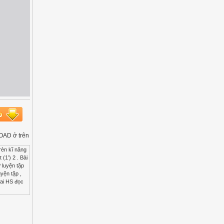
LOAD ở trên
rèn kĩ năng
(1’) 2 . Bài
 luyện tập
uyện tập ,
sai HS đọc