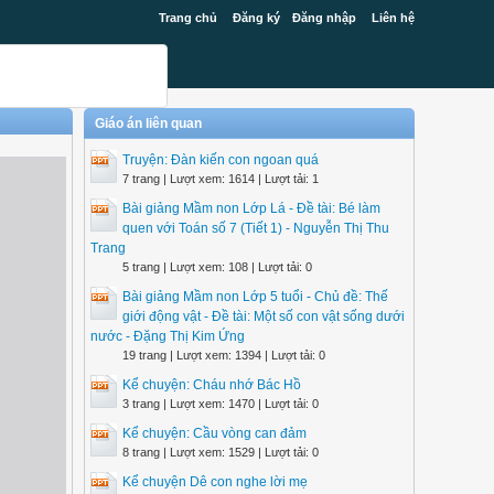
Trang chủ
Đăng ký
Đăng nhập
Liên hệ
Giáo án liên quan
Truyện: Đàn kiến con ngoan quá
7 trang | Lượt xem: 1614 | Lượt tải: 1
Bài giảng Mầm non Lớp Lá - Đề tài: Bé làm
quen với Toán số 7 (Tiết 1) - Nguyễn Thị Thu
Trang
5 trang | Lượt xem: 108 | Lượt tải: 0
Bài giảng Mầm non Lớp 5 tuổi - Chủ đề: Thế
giới động vật - Đề tài: Một số con vật sống dưới
nước - Đặng Thị Kim Ứng
19 trang | Lượt xem: 1394 | Lượt tải: 0
Kể chuyện: Cháu nhớ Bác Hồ
3 trang | Lượt xem: 1470 | Lượt tải: 0
Kể chuyện: Cầu vòng can đảm
8 trang | Lượt xem: 1529 | Lượt tải: 0
Kể chuyện Dê con nghe lời mẹ