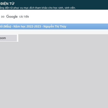
 ĐIỆN TỬ
ảng điện tử phục vụ mục đích tham khảo cho học sinh, sinh viên.
ô tô (Mẫu) - Năm học 2022-2023 - Nguyễn Thị Thủy