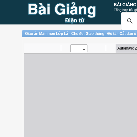
BÀI GIẢNG
Tổng hợp bài gi
Giáo án Mầm non Lớp Lá - Chủ đề: Giao thông - Đề tài: Cắt dán 