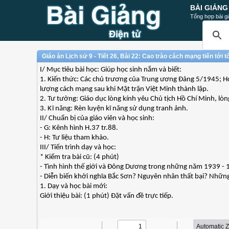
BÀI GIẢNG
Tổng hợp bài gi
Giáo án Lịch sử 9 - Tiết 26, Bài 22: Cao trào cách mạng tiến tới
I/ Mục tiêu bài học: Giúp học sinh nắm và biết:
1. Kiến thức: Các chủ trương của Trung ương Đảng 5/1945; Ho
lượng cách mạng sau khi Mặt trận Việt Minh thành lập.
2. Tư tưởng: Giáo dục lòng kính yêu Chủ tịch Hồ Chí Minh, lòn
3. Kĩ năng: Rèn luyện kĩ năng sử dụng tranh ảnh.
II/ Chuẩn bị của giáo viên và học sinh:
- G: Kênh hình H.37 tr.88.
- H: Tư liệu tham khảo.
III/ Tiến trình dạy và học:
* Kiểm tra bài cũ: (4 phút)
- Tình hình thế giới và Đông Dương trong những năm 1939 -
- Diễn biến khởi nghĩa Bắc Sơn? Nguyên nhân thất bại? Những
1. Dạy và học bài mới:
Giới thiệu bài: (1 phút) Đặt vấn đề trực tiếp.