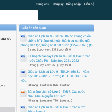
Trang chủ
Đăng ký
Đăng nhập
Liên hệ
Giáo án liên quan
Giáo án Lịch sử 9 - Tiết 37, Bài 5: Kháng chiến
 của lực
chống Mĩ thắng lợi, hoàn thành sự nghiệp giải
phóng dân tộc, thống nhất đất nước (1954 - 1975) (tt)
2 trang | Lượt xem: 837 | Lượt tải: 0
Kế hoạch bài dạy Lịch sử 9 - Tiết 8, Bài 6: Các
nước Châu Phi - Năm học 2021-2022
6 trang | Lượt xem: 255 | Lượt tải: 0
Giáo án Lịch sử Lớp 9 - Tiết 24 đến 31 - Năm
học 2019-2020 - Trường PTDTBT THCS Tà
Hừa
28 trang | Lượt xem: 876 | Lượt tải: 0
Nam?
Bài giảng Lịch sử Lớp 9 - Tiết 7: Các nước
châu Phi - Nguyễn Trừ Tâm
45 trang | Lượt xem: 770 | Lượt tải: 0
Giáo án Lịch sử 9 - Tiết 6, Bài 5: Các nước
Đông Nam Á