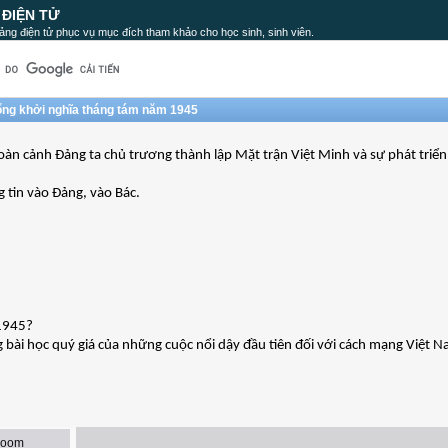
 ĐIỆN TỬ
ảng điện tử phục vụ mục đích tham khảo cho học sinh, sinh viên.
 tổng khởi nghĩa tháng tám năm 1945
àn cảnh Đảng ta chủ trương thành lập Mặt trận Việt Minh và sự phát triển
g tin vào Đảng, vào Bác.
 1945?
 bài học quý giá của những cuộc nổi dậy đầu tiên đối với cách mạng Việt 