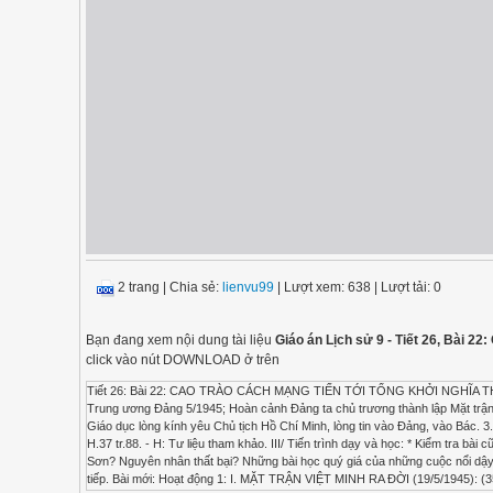
2 trang
|
Chia sẻ:
lienvu99
| Lượt xem: 638
| Lượt tải: 0
Bạn đang xem nội dung tài liệu
Giáo án Lịch sử 9 - Tiết 26, Bài 2
click vào nút DOWNLOAD ở trên
Tiết 26: Bài 22: CAO TRÀO CÁCH MẠNG TIẾN TỚI TỔNG KHỞI NGHĨA THÁNG T
Trung ương Đảng 5/1945; Hoàn cảnh Đảng ta chủ trương thành lập Mặt trận V
Giáo dục lòng kính yêu Chủ tịch Hồ Chí Minh, lòng tin vào Đảng, vào Bác. 3.
H.37 tr.88. - H: Tư liệu tham khảo. III/ Tiến trình dạy và học: * Kiểm tra b
Sơn? Nguyên nhân thất bại? Những bài học quý giá của những cuộc nổi dậy đầ
tiếp. Bài mới: Hoạt động 1: I. MẶT TRẬN VIỆT MINH RA ĐỜI (19/5/1945): (3