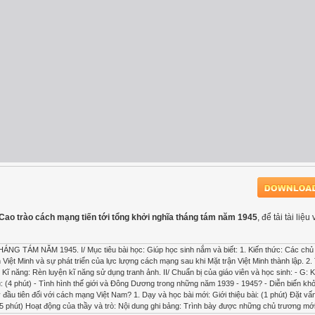
2: Cao trào cách mạng tiến tới tổng khởi nghĩa tháng tám năm 1945
, để tải tài liệ
ÁM NĂM 1945. I/ Mục tiêu bài học: Giúp học sinh nắm và biết: 1. Kiến thức: Các chủ
iệt Minh và sự phát triển của lực lượng cách mạng sau khi Mặt trận Việt Minh thành lập. 2.
 Kĩ năng: Rèn luyện kĩ năng sử dụng tranh ảnh. II/ Chuẩn bị của giáo viên và học sinh: - G: 
ài cũ: (4 phút) - Tình hình thế giới và Đông Dương trong những năm 1939 - 1945? - Diễn biến kh
u tiên đối với cách mạng Việt Nam? 1. Dạy và học bài mới: Giới thiệu bài: (1 phút) Đặt vấ
5 phút) Hoạt động của thầy và trò: Nội dung ghi bảng: Trình bày được những chủ trương mớ