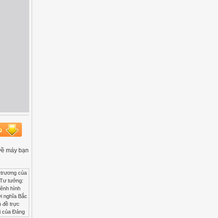
u về máy bạn
 trương của
 Tư tưởng:
Kênh hình
ởi nghĩa Bắc
n đề trực
i của Đảng