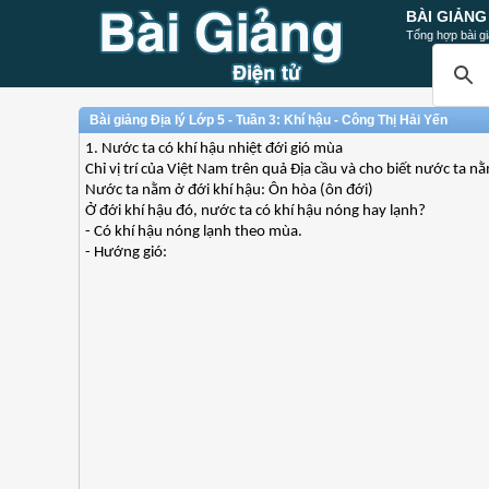
BÀI GIẢNG
Tổng hợp bài gi
Bài giảng Địa lý Lớp 5 - Tuần 3: Khí hậu - Công Thị Hải Yến
1. Nước ta có khí hậu nhiệt đới gió mùa
Chỉ vị trí của Việt Nam trên quả Địa cầu và cho biết nước ta n
Nước ta nằm ở đới khí hậu: Ôn hòa (ôn đới)
Ở đới khí hậu đó, nước ta có khí hậu nóng hay lạnh?
- Có khí hậu nóng lạnh theo mùa.
- Hướng gió: