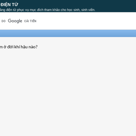
 ĐIỆN TỬ
ảng điện tử phục vụ mục đích tham khảo cho học sinh, sinh viên.
ằm ở đới khí hậu nào?