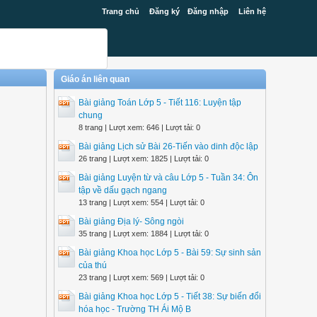
Trang chủ
Đăng ký
Đăng nhập
Liên hệ
Giáo án liên quan
Bài giảng Toán Lớp 5 - Tiết 116: Luyện tập
chung
8 trang | Lượt xem: 646 | Lượt tải: 0
Bài giảng Lịch sử Bài 26-Tiến vào dinh độc lập
26 trang | Lượt xem: 1825 | Lượt tải: 0
Bài giảng Luyện từ và câu Lớp 5 - Tuần 34: Ôn
tập về dấu gạch ngang
13 trang | Lượt xem: 554 | Lượt tải: 0
Bài giảng Địa lý- Sông ngòi
35 trang | Lượt xem: 1884 | Lượt tải: 0
Bài giảng Khoa học Lớp 5 - Bài 59: Sự sinh sản
của thú
23 trang | Lượt xem: 569 | Lượt tải: 0
Bài giảng Khoa học Lớp 5 - Tiết 38: Sự biến đổi
hóa học - Trường TH Ái Mộ B